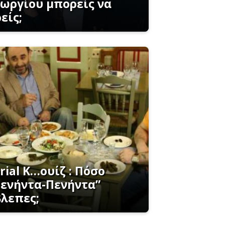
εωργίου μπορείς να
είς;
rial K…ουίζ : Πόσο
Πενήντα-Πενήντα”
βλεπες;