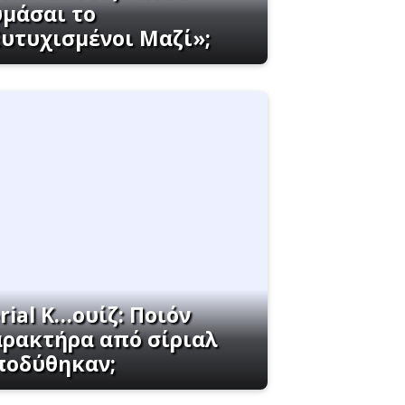
υμάσαι το
Ευτυχισμένοι Μαζί»;
rial K…ουίζ: Ποιόν
αρακτήρα από σίριαλ
ποδύθηκαν;