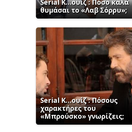
Serial K…ουίζ : Πόσο καλά
θυμάσαι το «Λαβ Σόρρυ»;
Serial K…ουίζ : Πόσους
χαρακτήρες του
«Μπρούσκο» γνωρίζεις;