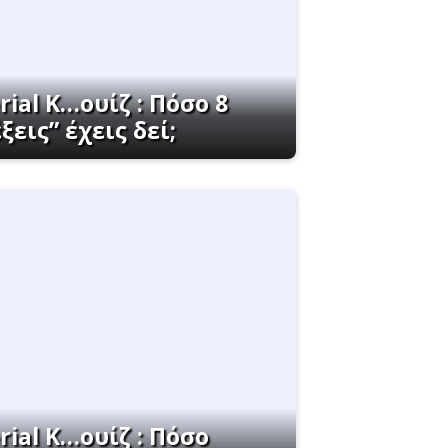
rial K…ουίζ : Πόσο 8
ξεις” έχεις δεί;
rial K…ουίζ : Πόσο