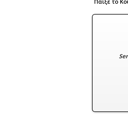
Παίξε το Κο
Ser