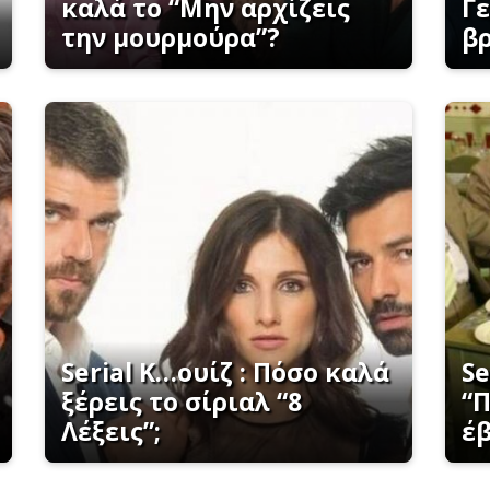
καλά το “Μην αρχίζεις
Γ
την μουρμούρα”?
βρ
Serial K…ουίζ : Πόσο καλά
Se
ξέρεις το σίριαλ “8
“
Λέξεις”;
έ