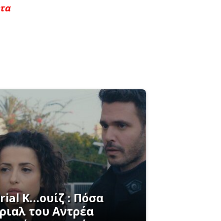
ητα
rial K…ουίζ : Πόσα
ριαλ του Αντρέα