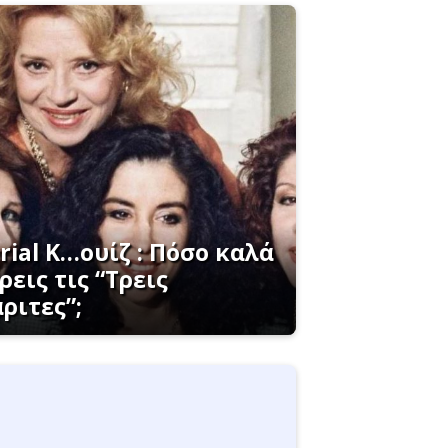
rial K…ουίζ : Πόσο καλά
ρεις τις “Τρεις
ριτες”;