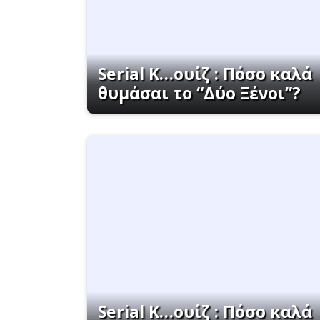
Serial K…ουίζ : Πόσο καλά
θυμάσαι το “Δύο Ξένοι”?
Serial K…ουίζ : Πόσο καλά