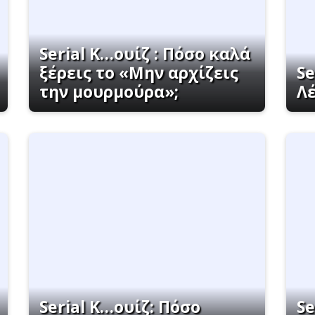
Serial K…ουίζ : Πόσο καλά
ξέρεις το «Μην αρχίζεις
Se
την μουρμούρα»;
Λέ
Serial K…ουίζ: Πόσο
Se