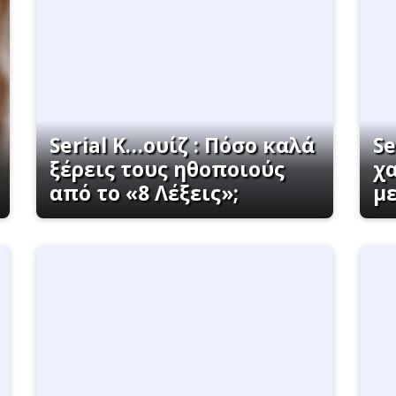
Serial K…ουίζ : Πόσο καλά
Se
ξέρεις τους ηθοποιούς
χ
από το «8 Λέξεις»;
με