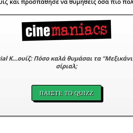
υίζ και προσπάθησε να θυμηθείς όσα πιο πο
ial K…ουίζ: Πόσο καλά θυμάσαι τα “Μεξικάνι
σίριαλ;
ΠΑΙΞΤΕ ΤΟ QUIZZ