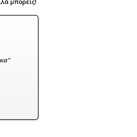
λλά μπορείς!
κα”