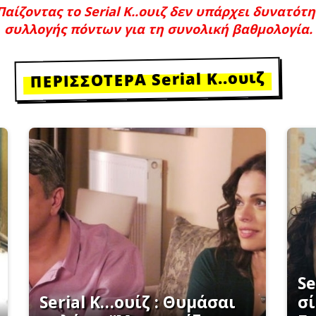
Παίζοντας το Serial Κ..ουιζ δεν υπάρχει δυνατότ
συλλογής πόντων για τη συνολική βαθμολογία.
ΠΕΡΙΣΣΟΤΕΡΑ Serial Κ..ουιζ
Se
Serial K…ουίζ : Θυμάσαι
σί