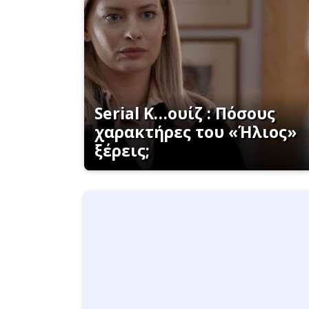
Serial K…ουίζ : Πόσους
χαρακτήρες του «Ήλιος»
ξέρεις;