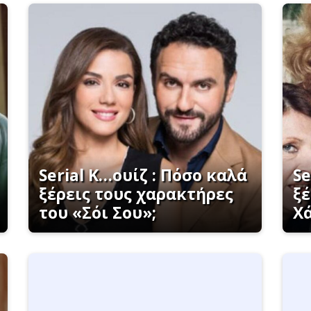
Serial K…ουίζ : Πόσο καλά
Se
ξέρεις τους χαρακτήρες
ξέ
του «Σόι Σου»;
Χά