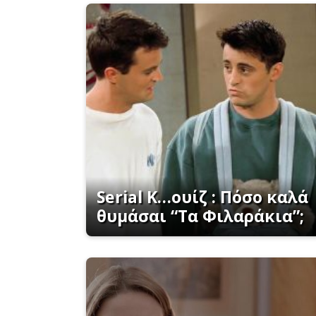
Serial K…ουίζ : Πόσο καλά
θυμάσαι “Τα Φιλαράκια”;