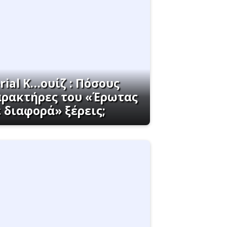
rial K…ουίζ : Πόσους
αρακτήρες του «Έρωτας
 διαφορά» ξέρεις;