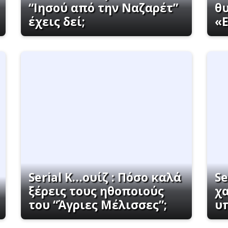
“Ιησού από την Ναζαρέτ”
θ
έχεις δεί;
«
Serial K…ουίζ : Πόσο καλά
Se
ξέρεις τους ηθοποιούς
χ
του “Άγριες Μέλισσες”;
υ