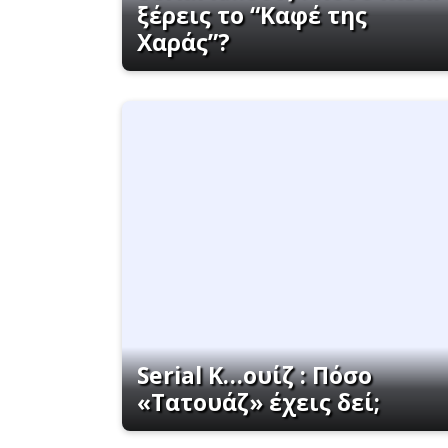
ξέρεις το “Καφέ της
Χαράς”?
Serial K…ουίζ : Πόσο
«Τατουάζ» έχεις δεί;