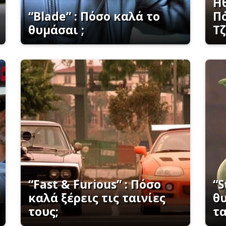
Ηθ
“Blade” : Πόσο καλά το
Πό
θυμάσαι ;
Τζ
“Fast & Furious” : Πόσο
“S
καλά ξέρεις τις ταινίες
θ
τους;
τα