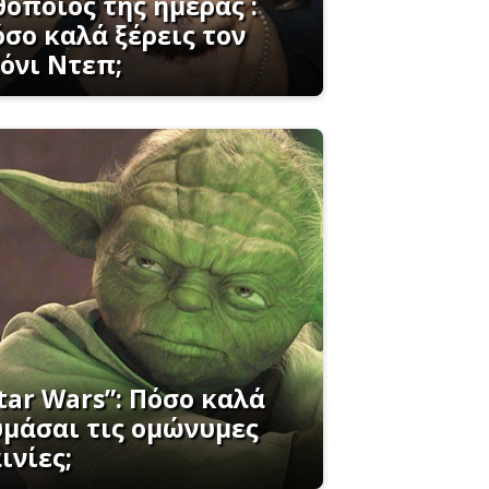
οποιός της ημέρας :
σο καλά ξέρεις τον
όνι Ντεπ;
tar Wars”: Πόσο καλά
υμάσαι τις ομώνυμες
ινίες;