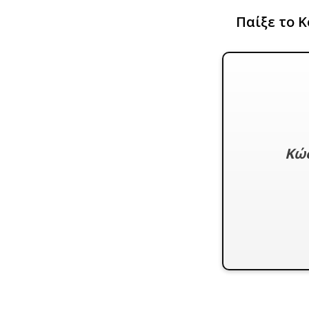
Παίξε το Κ
Κώσ